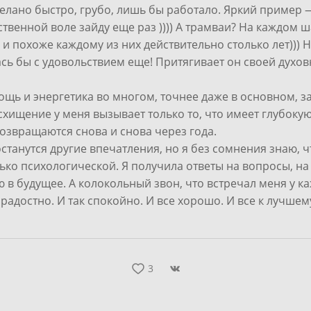
делано быстро, грубо, лишь бы работало. Яркий пример 
бственной воле зайду еще раз )))) А трамваи? На каждом 
 похоже каждому из них действительно столько лет))) 
лась бы с удовольствием еще! Притягивает он своей духо
мощь и энергетика во многом, точнее даже в основном, з
ищение у меня вызывает только то, что имеет глубокую о
возвращаются снова и снова через года.
станутся другие впечатления, но я без сомнения знаю, 
олько психологической. Я получила ответы на вопросы, н
 в будущее. А колокольный звон, что встречал меня у к
 радостно. И так спокойно. И все хорошо. И все к лучшем
3