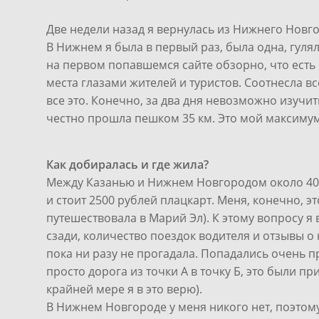
Две недели назад я вернулась из Нижнего Новго
В Нижнем я была в первый раз, была одна, гулял
на первом попавшемся сайте обзорно, что есть
места глазами жителей и туристов. Соотнесла в
все это. Конечно, за два дня невозможно изучить
честно прошла пешком 35 км. Это мой максимум
Как добиралась и где жила?
Между Казанью и Нижнем Новгородом около 400 к
и стоит 2500 рублей плацкарт. Меня, конечно, э
путешествовала в Марий Эл). К этому вопросу я
сзади, количество поездок водителя и отзывы о 
пока ни разу не прогадала. Попадались очень п
просто дорога из точки А в точку Б, это были п
крайней мере я в это верю).
В Нижнем Новгороде у меня никого нет, поэтому