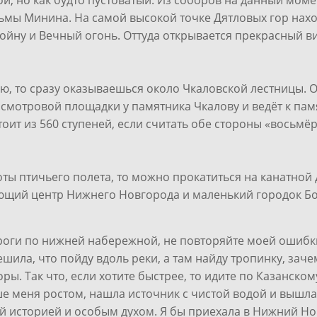
й, но как будто пустоватый. Из соборов на данный моме
зьмы Минина. На самой высокой точке Дятловых гор нах
ойну и Вечный огонь. Оттуда открывается прекрасный в
ю, то сразу оказываешься около Чкаловской лестницы. 
смотровой площадки у памятника Чкалову и ведёт к памя
оит из 560 ступеней, если считать обе стороны «восьмёр
оты птичьего полета, то можно прокатиться на канатной 
ющий центр Нижнего Новгорода и маленький городок Бор
ороги по нижней набережной, не повторяйте моей ошибк
решила, что пойду вдоль реки, а там найду тропинку, зач
ры. Так что, если хотите быстрее, то идите по Казанскому
ыше меня ростом, нашла источник с чистой водой и выш
й историей и особым духом. Я бы приехала в Нижний Нов