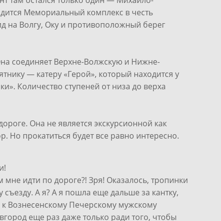
нт там остался только один — Михайло-
одится Мемориальный комплекс в честь
ид на Волгу, Оку и противоположный берег
Она соединяет Верхне-Волжскую и Нижне-
тнику — катеру «Герой», который находится у
ки». Количество ступеней от низа до верха
дороге. Она не является экскурсионной как
. Но прокатиться будет все равно интересно.
и!
ем мне идти по дороге?! Зря! Оказалось, тропинки
 съезду. А я? А я пошла еще дальше за кантку,
ла к Вознесенскому Печерскому мужскому
город еще раз даже только ради того, чтобы