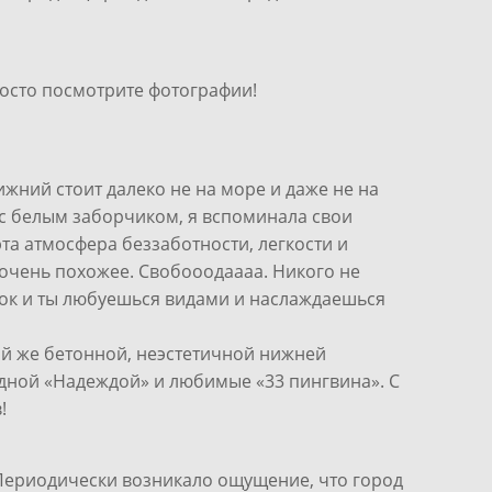
Просто посмотрите фотографии!
жний стоит далеко не на море и даже не на
с белым заборчиком, я вспоминала свои
эта атмосфера беззаботности, легкости и
 очень похожее. Свобооодаааа. Никого не
рок и ты любуешься видами и наслаждаешься
ой же бетонной, неэстетичной нижней
одной «Надеждой» и любимые «33 пингвина». С
!
Периодически возникало ощущение, что город