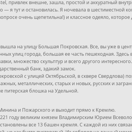
tel, привлек внешне, зашла, простой и аккуратный вну
 — я тут и остановилась. Я ночевала в шестиместной ко
опросе очень щепетильна!) и классное одеяло, которое д
 вышла на улицу Большая Покровская. Все, вы уже в цент
ных улиц города, большая ее часть пешеходная. Здесь 
авки, множество скульптур и всего другого интересног
арственный банк, эдакий замок.
кровской с улицей Октябрьской, в сквере Свердлова) п
ажных, металлических, старых и новых, русских и загран
не питерская блошка на Удельной.
Минина и Пожарского и выходит прямо к Кремлю.
в 1221 году великим князем Владимирским Юрием Всевол
ановлены все 13 башен кремля. С каждой из них связаны