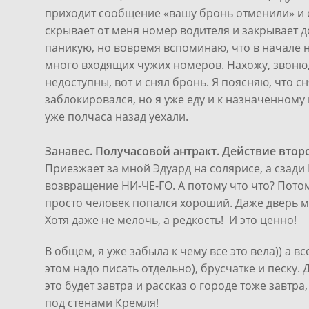
приходит сообщение «вашу бронь отменили» и 
скрывает от меня номер водителя и закрывает д
паникую, но вовремя вспоминаю, что в начале не
много входящих чужих номеров. Нахожу, звоню, в
недоступны, вот и снял бронь. Я поясняю, что 
заблокировался, но я уже еду и к назначенном
уже полчаса назад уехали.
Занавес. Получасовой антракт. Действие второ
Приезжает за мной Эдуард на солярисе, а сзади 
возвращение НИ-ЧЕ-ГО. А потому что что? Потому
просто человек попался хороший. Даже дверь м
Хотя даже не мелочь, а редкость! И это ценно!
В общем, я уже забыла к чему все это вела)) а в
этом надо писать отдельно), брусчатке и песку.
это будет завтра и рассказ о городе тоже завтра
под стенами Кремля!