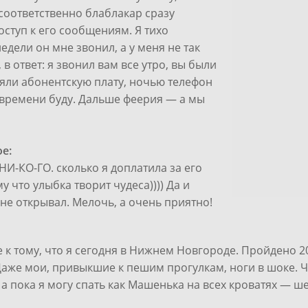
соответственно блаблакар сразу
оступ к его сообщениям. Я тихо
дели он мне звонил, а у меня не так
 ответ: я звонил вам все утро, вы были
сняли абонентскую плату, ночью телефон
у времени буду. Дальше феерия — а мы
е:
НИ-КО-ГО. сколько я доплатила за его
 что улыбка творит чудеса)))) Да и
не открывал. Мелочь, а очень приятно!
се к тому, что я сегодня в Нижнем Новгороде. Пройдено 2
 Даже мои, привыкшие к пешим прогулкам, ноги в шоке. Ч
, а пока я могу спать как Машенька на всех кроватях — ше