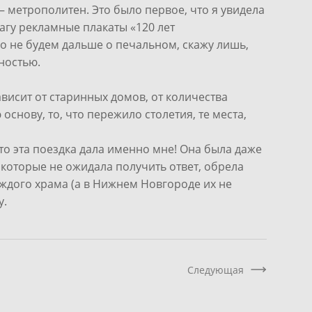
— метрополитен. Это было первое, что я увидела
шагу рекламные плакаты «120 лет
Но не будем дальше о печальном, скажу лишь,
вностью.
ависит от старинных домов, от количества
снову, то, что пережило столетия, те места,
что эта поездка дала именно мне! Она была даже
а которые не ожидала получить ответ, обрела
аждого храма (а в Нижнем Новгороде их не
у.
Следующая