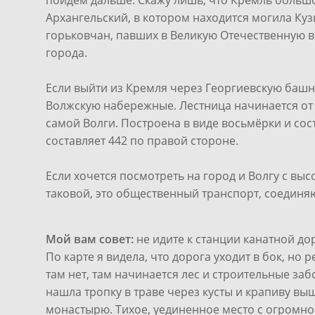
пойдем дальше. Скажу лишь, что Кремль большо
Архангельский, в котором находится могила Ку
горьковчан, павших в Великую Отечественную в
города.
Если выйти из Кремля через Георгиевскую башн
Волжскую набережные. Лестница начинается от 
самой Волги. Построена в виде восьмёрки и сост
составляет 442 по правой стороне.
Если хочется посмотреть на город и Волгу с выс
таковой, это общественный транспорт, соединя
Мой вам совет:
не идите к станции канатной д
По карте я видела, что дорога уходит в бок, но 
там нет, там начинается лес и строительные забо
нашла тропку в траве через кусты и крапиву в
монастырю. Тихое, уединенное место с огромно