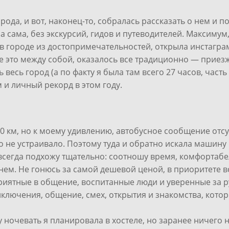
рода, и вот, наконец-то, собралась рассказать о нем и 
а сама, без экскурсий, гидов и путеводителей. Максимум
 в городе из достопримечательностей, открыла инстагр
се это между собой, оказалось все традиционно — приез
 весь город (а по факту я была там всего 27 часов, часть
 и личный рекорд в этом году.
м, но к моему удивлению, автобусное сообщение отсутст
то не устраивало. Поэтому туда и обратно искала машину
 всегда подхожу тщательно: соотношу время, комфортабе
нем. Не гонюсь за самой дешевой ценой, в приоритете вс
риятные в общение, воспитанные люди и уверенные за рул
риключения, общение, смех, открытия и знакомства, кото
 ночевать я планировала в хостеле, но заранее ничего н