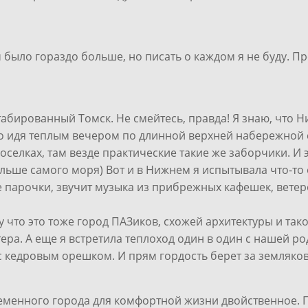
 было гораздо больше, но писать о каждом я не буду. 
бированный Томск. Не смейтесь, правда! Я знаю, что Ни
но идя теплым вечером по длинной верхней набережной 
селках, там везде практические такие же заборчики. И 
ольше самого моря) Вот и в Нижнем я испытывала что-то
ые парочки, звучит музыка из прибрежных кафешек, вете
что это тоже город ПАЗиков, схожей архитектуры и так
ера. А еще я встретила теплоход один в один с нашей р
 кедровым орешком. И прям гордость берет за земляков
ременного города для комфортной жизни двойственное. 